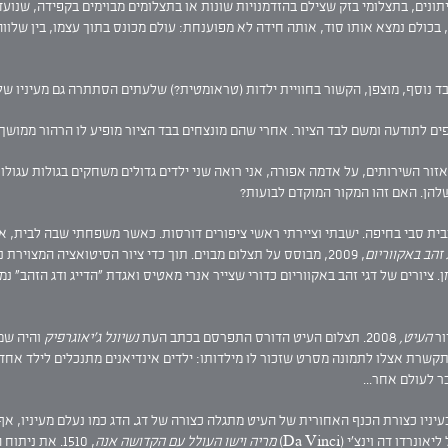
תונים, בתצלומי בזק שצילם בהזדמנויות שונות או בתצלומים מבוימים בקפידה, שנוע
בכולם נמצא אותו סוד, אותה חידה לא מפוענחת: עולם מכונס בתוך עצמו, בין שלווה ל
ד נוסף, מוצפן, הקשור בחוויית ילדות (טראומטית?) שלעתים הסתתרה גם מעיניו של
ים לתודעה ומשם לבד הציור. אחרי שהם מונצחים בבד הציור מופיע לו הרהור ממושך
זור השירותים, על אדמה אפורה, אני רואה שני ילדים גדולים משחקים בגולות עגולות.
שלהן. האם זהו המקור המוקדם לבועות?
בית סבי בחיפה. ישבתי וציירתי ראשי ציפורים דורסות. כאשר משפחתי שבה לבית, אמי
 זהב באקווריום
, 2009, מבוסס על תצלום מבוים. תוך כדי ציור הסיטואציה המצוי
 ציורים של דגי זהב באקווריום כדורי שצייר אנרי מאטיס ואגדת "הדייג ודג הזהב" נ
ור
העיט,
2008. תצלום העיט הדורס התפרסם בכתב העת
נשיונל ג'יאוגרפיק
שרת אצלו לתמונה מסרט שזכור לו מילדותו: ילדים אינדיאנים מתנכלים לילד אחד. 
ר לעולם אחר...
עיניו כצורת הכנף האחורית של העיט מתגלה כצורה של דג
.
הדג כמו נעלם מעיניו, אף
דה וינצ'י (Da Vinci)
מריה וישו העולל עם הקדושה אנה
, 1510. את 