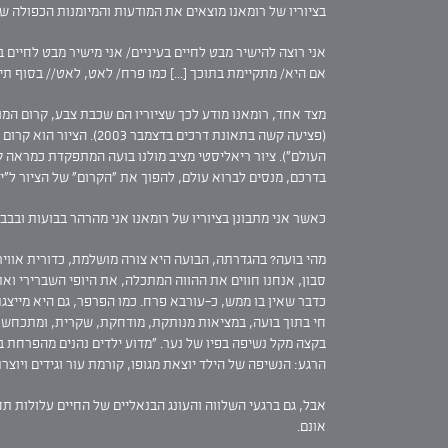
בציוריו של רומאנו מוצאים את המודעות והמיומנות הכפולה ש
אני רוצה להישיר מבט לחיים בעיניים/ אני מישיר מבט לחיים בע
אם היא/ מתקיימת בתוכך [...] כמו פרח/ לאט, לאט// בסוף תיש
מצד אחד, רומאנו מודע לכך שציוריו הם שכבת צבע, קרום המונ
העולם"). ציור ריאליסטי מציב מולנו בועה המתפקדת כמראה 
בדרכם, מנסים לברוא עולם, להפוך את "הקרום" של הציור ל"ישות
כאשר אני מתבונן בציוריו של רומאנו אני מהרהר בבועות ובבבו
מהי בועה? בהגדרתה, הבועה היא צורה מושלמת, כדורית אוויר
סבון, אנחנו חווים את ההווה המתכלה, את היופי השברירי וא
כדבר שאין בו ממש, כ-עורבא פרח. כמו הפרפר, גם היא מייצגת
חי בתוך בועה, במציאות מנותקת, מודחקת, שקרית, ומתכחש ל"
בקצה מקל נשיפה בפיו של נער. "מדוע ילדים נהנים מהפרחת בוע
הרגע: הנשיפה של הילד יוצאת מגופו, קורמת עור וגידים ויוצר
אבל, גם ברגעי השלווה והעונג הבנאליים של החיים עלולות ת
אונם.