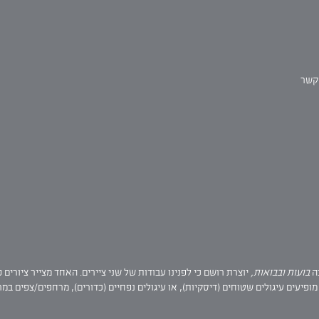
קשר
כה
בועות ובבואות,
יוצרת רושם כי לפנינו עבודות של שני ציירים. האחד מצייר ציורים 
מופיעים עיגולים שטוחים (דיסקיות), או עיגולים נפחיים (כדורים), מרחפים/צפים במ