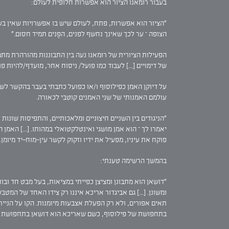
בעבור רומאנו הציור הוא אפשרות חלופית לעולם:
"הציור הוא אפשרות, פתח, לעולם שיש בו אפשרויות שאין בעולם
הצופה – ער לכך שאינך נחשף לפנים, הפֶנים תמיד חסום."
הפעילות הציורית של רומאנו נעה בין התבוננות מהורהרת מתמ
של דימויים [...] לעבוד כמו פועל/ ניסוח אחר, מועדף/להיות פו
על דיוקן האמן כפילוסוף ו/או כפועל כתבתי בעבר בהקשר לשתי תערוכות שהוצגו במקביל בתל אביב 
עולמם האמנותי של שני האמנים קוטבי לכאורה.
"הניגודים בין השניים חיצוניים ומלאכותיים, והתפיסות שונות 
יאמרו לך – הוא אמן מושגי ואינטלקטואלי במהותו. [...] האמן
פוקח את עיניו, מפעיל את ידיו וזקוק לקשר עין-מוח-יד מיומן
בהמשך הרשימה טענתי:
"דושאן הוא מתבונן ומציצן כפייתי במציאות, בעל מבט חד ובוח
ומשונן. [...] גם אביגדור אריכא איננו רק צידו האחד של המטב
תאים אפורים, ולא רק הפעלת אצבעות מיומנות. הקו על הנייר 
בתחפושת של פילוסוף, כשם שאריכא הוא דושאן בתחפושת ש