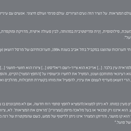
 המציאות. על הציר הזה נעים הציורים. עולם פנימי ועולם חיצוני. אנשים עם עיניים
שכת, פילוסופית, זֵנִית ומדיטטיבית במהותה, לבין פעולה איטית, מדויקת ומוקפדת,
על".
בשנת 1994, תערוכותיהם של מרסל דושאן (Duchamp) ושל אביגדור אריכא.
למראית עין בלבד. […] אריכא הוא צייר-רשם ריאליסט [...] ציורו הוא חושי-חושני [..
 הוא רעיונאי מתוחכם ושנון, המטיל את לחשיו וכישופיו על [החפץ המצוי] הקיים, ו
, הרי דושאן מעדיף לעצום את עיניו, להפעיל את מוחו בקשירת תחבולות, מהלכים ואסט
ן מעין כמותו. לא ניתן למצוא/להמציא לחפץ סתמי רוח חדשה, אם לא מתבוננים בו בק
ע. הוא איננו רק טכנאי או בעל מלאכה מיומן [שציוריו] 'מראים את המציאות'. לא, ציו
הוא קו מושגי, והדיוקן המצויר אינו ניתן לליטוף של ממש, כשם שהמקטרת של רנה מג
ל פועל."