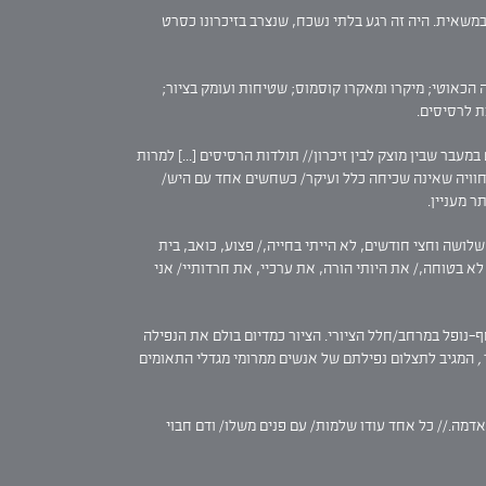
ש במשאית. היה זה רגע בלתי נשכח, שנצרב בזיכרונו כסרט
ה הכאוטי; מיקרו ומאקרו קוסמוס; שטיחות ועומק בציור;
ת לרסיסים.
עבר שבין מוצק לבין זיכרון// תולדות הרסיסים [...] למרות
ה,/חוויה שאינה שכיחה כלל ועיקר/ כשחשים אחד עם היש/
ר מעניין.
שלושה וחצי חודשים, לא הייתי בחייה,/ פצוע, כואב, בית
א בטוחה,/ את היותי הורה, את ערכיי, את חרדותיי/ אני
רחף-נופל במרחב/חלל הציורי. הציור כמדיום בולם את הנפילה
המגיב לתצלום נפילתם של אנשים ממרומי מגדלי התאומים
דמה.// כל אחד עודו שלמות/ עם פנים משלו/ ודם חבוי