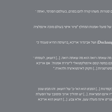
 סגורות. משהו קורה להם בפנים, בעולמם הפנימי, ואתה –
 של פועל-אמנות המחלץ "ציור איטי בעולם מוכה אינפלציה
ברשימה ההיא טענתי כי
.] מה שאתה רואה הוא מה שאתה רואה. [...] דושאן, לעומתו –
הופכם במטה קסם אינטלקטואלי ל'יצירת אמנות'. אם אריכא
רטגיות [...] וזקוק לאינטואיציה ולהארה."
פדנות [...] המבט הוא הא'-ב' של דושאן. זהו מבט שנון
ריו אינם המציאות. [...] יש תהליך ארוך ומסובך של הפעלת
ריט אינה מעלה עשן, אלא צבע. [...] דושאן הוא אריכא