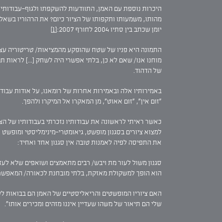
היכרות נוספת עם האמן, התוודעות להשקפתו ולגוף-עבודותיו
מהותו, משמעותו ותקפותו של הציור כיום? את הרהוריו בשאלה 
יומן שכתב בין סתיו 2004 לחורף 2007:
[1]
התמונה היא פניו של שטח שהופקע מהמציאות/ טריטוריה עצ
מוחנו אנו/ שאם לא כן, בלתי אפשרי היה לשחק [...] לראות ת
של הדהוד.
באמירותיו אלה ובאמירות אחרות של רומאנו, על אודות עבו
"זום אין", "זום אאוט", מן המאקרו אל המיקרו ולהפך.
למצוא ציורים בסגנון מופשט, גיאומטרי-מינימליסטי ומופשט 
את התפיסה לפיה לאמנות טובה אין סגנון אחד ואחיד:
סגנון משול לעור מת ויבש/ רבים מתאמצים ושואפים שלא לעזבו
הוא הופך למשקולת מאזקת, בלתי מובחנת לכאורה/ המאפשרת ה
האם ציוריו המופשטים והריאליסטיים של האמן הם בבואות לעו
שלי הם תיאור של משהו שעדיין איננו מזהים ומכירים אותו".