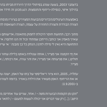
בדצמבר 2003, בשעה שנהג בפיתולי הדרך היורדת מ
בהילוך איטי, כנפילה-ריחוף והתנפצות. רגע מכונן זה חידד את 
באמצעות העיגולים/הכדורים/הבועות המצוירים בציוריו מנסח ר
הצורה הבודדת והצורה החוזרת על עצמה; הצורה השואפת לה
מתוך רכב/ תחושת חוסר היכולת לחמוק מתאונה/ אדישותם של ההר
שאיני מאמין אני כותב/ הייתכן שמתתי וכול זה הנו חלום?/ אי
התחושה היא (אין לי מילה לזה)// הנתק כל כך מובנה – אי שייכו
את בִּתִי הקטנה אני מצייר,/ אותה שנולדה באוטו בלילה שחור
חולים,/ את פגיעותה אני מצייר/ את זהר עורה, את רכותה,/ 
מצייר.
עתליה
, 2005, הוא ציור ריאליסטי של בתו של האמן, יש
או את הריחוף. האמן משאיר את הילדה באוויר. בדומה לשורות המופל
ב-11.9.2001:
"זנקו מן הקומות הבוערות מטה - / אחד, שניים עוד אחדים/ 
היטב./ [...] רק שני דברים אני יכולה לעשות למענם - / לתאר