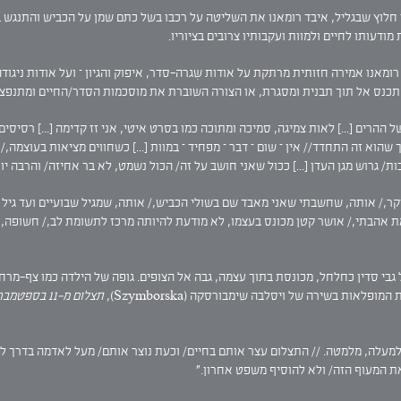
ביתו בהר חלוץ שבגליל, איבד רומאנו את השליטה על רכבו בשל כתם שמן על הכביש והתנג
מודעותו לחיים ולמוות ועקבותיו צרובים בציוריו.
ומאנו אמירה חזותית מרתקת על אודות שִגרה-סדר, איפוק והגיון – ועל אודות ניגוד
תכנס אל תוך תבנית ומסגרת, או הצורה השוברת את מוסכמות הסדר/החיים ומתנפצ
ים [...] לאות צמיגה, סמיכה ומתוכה כמו בסרט איטי, אני זז קדימה [...] רסיסים במ
ך שהוא זה התחדד// אין – שום – דבר – מפחיד – במוות [...] כשחווים מציאות בעוצמ
ת/ גרוש מגן העדן [...] ככול שאני חושב על זה/ הכול נשמט, לא בר אחיזה/ והרבה יות
 וקר,/ אותה, שחשבתי שאני מאבד שם בשולי הכביש,/ אותה, שמגיל שבועיים ועד גיל 
את אהבתי,/ אושר קטן מכונס בעצמו, לא מודעת להיותה מרכז לתשומת לב,/ חשופה, ל
נה על גבי סדין כחלחל, מכונסת בתוך עצמה, גבה אל הצופים. גופה של הילדה כמו צף-מ
אות בשירה של ויסלבה שימבורסקה (Szymborska),
תצלום מ-11 בספטמבר,
מלמעלה, מלמטה. // התצלום עצר אותם בחיים/ וכעת נוצר אותם/ מעל לאדמה בדרך לא
 את המעוף הזה/ ולא להוסיף משפט אחרון."