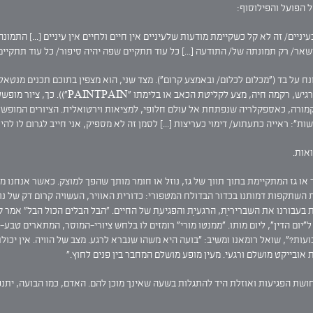
ל הפועל והפילוסוף:
יניים/ זה לא קל כשקיימת מודעות שלעיניים אין חיים ולחיים אין עיניים [...] התמ
אר/ רק תמונתה של/ התודעה [...] כל עוד תתקיים שפה יהיה סיפור/ כל עוד תתקיים 
ח על בד ("מכלום לכלום/ ובאמצע קרום"). מצד שני, הוא מצפין בתוכם תכנים מנטאליי
(פציעה קשה בתאונת דרכים בדצמבר 2003). הצי
קמורה, כאספקלריה שנפתחת אל עולם חלופי, למציאות וירטואלית. הציורים המופשט
": ראייה כתעתוע/ דימוי כעריצות [...] לסמן זה לא מספיק, אני חייב לגרום לו להיו
אות.
 או גז המתקיימת בתוך תווך של גז, נוזל או חומר מותך שהפך למוצק. כאשר אנחנו 
ת השתקפות דמותנו בכדור הבדולח המטפורי: כדורית האוויר, העשויה קרום דק של נ
 בעבורנו את השבריריוּת, הרגעיוּת והפגיעוּת של החיים. "הבל הבלים הכול הבל" אמ
יום הדין", ליום מותו. "ממנטו מורי" רומזים לו בלחש ציורי-המוסר, המתארים טבע
ות?", שואל רומאנו ומשיב: "בועה היא משהו שנברא לרגע. מצב של הוויה. אין יכולת 
ת אובייקט מושלם ורגעי. מעין מופע מושלם המחבר בין פנים לחוץ."
חושת הפגיעות ואוזלת היד להתגלות בשעה שאינך מוכן להם. האדם, כמו הבועה, יתנ