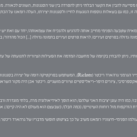
 מסייעת להבין את הקשר הבלתי ניתן להפרדה בין שני הסגנונות, השונים לכאורה. 
זו, כמו גם בשאלות נוספות הנוגעות לחייו ולסגנונות יצירתו, העלה רומאנו על הכתב
מאית שטבעה הפנימי מחייב אותה להדגיש ולהנכיח את עצמאותה/ יחד עם זאת יש 
מונה גדולה בפרטים זעירים/ לראות פרטים זעירים בתמונה גדולה [...] הכול מהדהד/ 
דותיו, ניתן להבחין בקיומה של מחשבה המדמה את הפעילות הציורית לתנועתה של ע
כאשר ראיתי לראשונה את עבודותיו נזכרתי בעבודותיו של הצייר הגרמני גרהארד ריכטר (hter
אקספרסיבי, ציורים היפר-ריאליסטיים וציורים מושגיים. ריכטר אכן היה מקור השרא
/ כמו היה עוגן יציבות האני שלהם/ הוא הופך לאידיאולוגיה מרה, בלתי מוגדרת ור
זדקפות מול רוחות השינויים/ (כמה חבל)/ כשבעצם הוא מעולם לא היה קיים// אמנ
למו הפנימי-חיצוני? רומאנו משיב על כך בציטוט חופשי מדבריו של גרהארד ריכטר: 