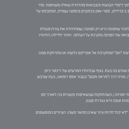
מתוך דימויי הבועות והבבואות מהדהדת שאלה משותפת: מהי
 ב-
בדידים
, ספר-אמן בכתובים בהפקה עצמית, המתבסס על
לזכור שתמונה היא רק תמונה/ שמהדהדת את צורת פעולת
בבואה של הפנים/ מוקרנת על העולם/ וחוזר חלילה/ הדהודו
דשת "זום" המתקרבת אל אובייקט כלשהו או מתרחקת ממנו:
Ric), המשתמש בפרקטיקה דומה של יצירה בסגנונות שונים בה בעת. בגוף עבודותיו המרשים של ריכטר ניתן
ה, מורה דרך ו"מראה מקום" בעבור אסף רומאנו, בעת שגיבש
בת יומרות,/ כשהחזקות שבשאיפות נקשרות בו/ לאורך זמן
ות טובה היא נעדרת סגנון.
"לא יכול להיות ציור שאינו מתאר משהו. הציורים המופשטים