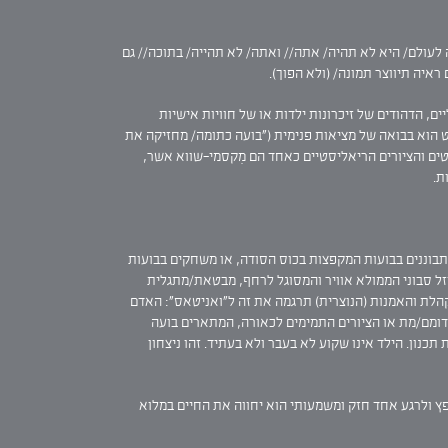
ונה לעולם/ היא לא תהיה/ אתה// ואתה/ לא תהייה/ בתוכה// גם
ראיה תיווצר תמונה/ (ולא הפוך).
ם, הדהודים של זיכרונות ילדות או של חוויות אישיות
ור הוא קרום רגיש, רקמה חיה, מצע לקליטת הכאב או בלימתו "PAINTPAIN")). כך, ציור מופשט הוא בבואה של מציאות פנימית ("בועה כתומה/ מחזיקה את
ים והציורים הריאליסטיים כאחד הם מִקסמי-שווא אשר,
ת.
מתבוננים בבועות המקפצות בכוס הסודה, או משחקים בבועות
וזל סבוני הממולא אוויר והמסוגל לרחף, מבטאת/מתגלית
ר קהלת והאמנות (הנוצרית) תרגמה את זה ל"ואניטאס": האדם
-דומם/מת או הציורים התמימים לכאורה, המתארים בועה
תכנון. הילד אינו שקוע לא בעבר ולא בעתיד. זהו ניצחון
פץ ולרגע אחד חזק ומשמעותי הוא יחווה את החיים במלוא