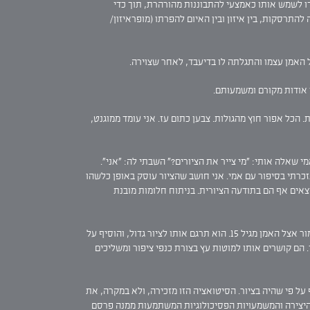
דו לשמש אותו כאמצעי להתבוננות מהורהרת, תוך כדי
התרסקות, בין איזון ובין האיום להפרתו (מופראיזון/
 האמן עצמו והתגלתה לו בדיעבד, לאחר שצוירה.
 אודות מקורם ומשמעותם.
 הכל אפור חוץ מהגולות. צבען כתום עז. אני עומד ממוגנט,
 שאלה אותי: "מי צייר את הציורים?" השבתי לה: "אני".
רת נזכרתי בסיפור עם אמי. אני חושב שהציור עוסק באופן כלשהו
מצאים אף הם בתודעה הציורית. בניתוח חלומות מובנת
והיה שמור אצל האמן מגיל 15. הוא תרגם אותו לציור גדול, והוסיף על
הם קושרים אותו למוטות עץ בצורת כנפי ציפור ומשליכים
 על פי שהיה בציור. הסיטואציה הזו מזכירה, ולא במקרה, את
ניתוח היצירה והמשמעויות הפסיכולוגיות המשתמעות ממנה פרסם